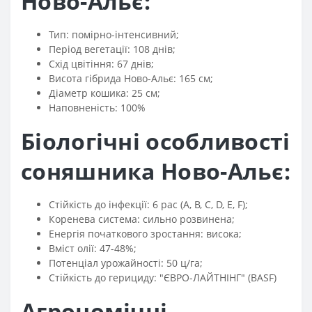
Ново-Альє:
Тип: помірно-інтенсивний;
Період вегетації: 108 днів;
Схід цвітіння: 67 днів;
Висота гібрида Ново-Альє: 165 см;
Діаметр кошика: 25 см;
Наповненість: 100%
Біологічні особливості
соняшника Ново-Альє:
Стійкість до інфекції: 6 рас (A, B, C, D, E, F);
Коренева система: сильно розвинена;
Енергія початкового зростання: висока;
Вміст олії: 47-48%;
Потенціал урожайності: 50 ц/га;
Стійкість до герициду: "ЄВРО-ЛАЙТНІНГ" (BASF)
Агрономічні