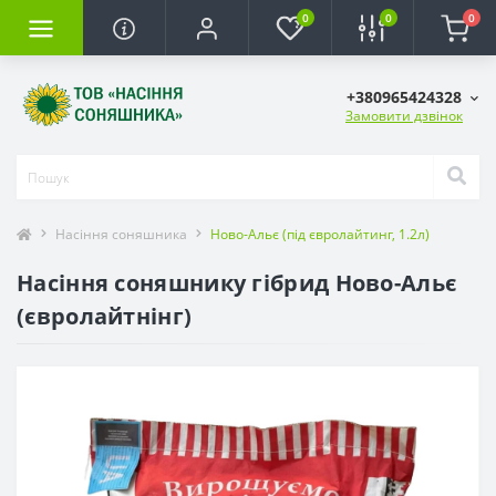
0
0
0
+380965424328
Замовити дзвінок
Насіння соняшника
Ново-Альє (під євролайтинг, 1.2л)
Насіння соняшнику гібрид Ново-Альє
(євролайтнінг)