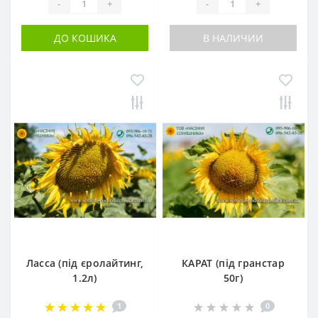
-
+
-
+
ДО КОШИКА
В НАЛИЧИИ
Ласса (під єролайтинг,
КАРАТ (під гранстар
1.2л)
50г)
1
0