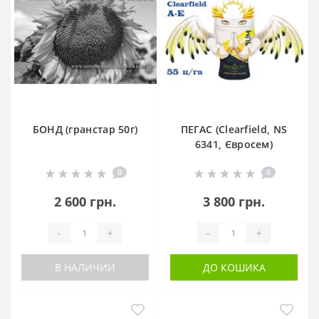
БОНД (гранстар 50г)
ПЕГАС (Clearfield, NS
6341, Євросем)
0
0
2 600 грн.
3 800 грн.
-
+
-
+
В НАЛИЧИИ
ДО КОШИКА