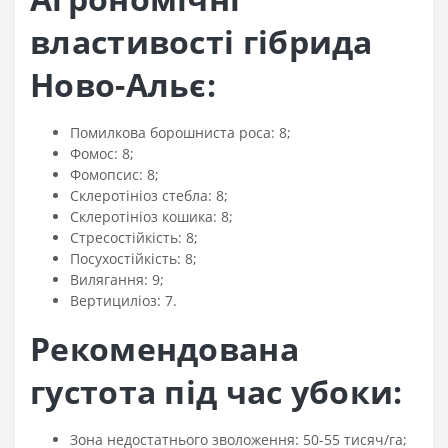
властивості гібрида
Ново-Альє:
Помилкова борошниста роса: 8;
Фомос: 8;
Фомопсис: 8;
Склеротініоз стебла: 8;
Склеротініоз кошика: 8;
Стресостійкість: 8;
Посухостійкість: 8;
Вилягання: 9;
Вертициліоз: 7.
Рекомендована
густота під час убоки:
Зона недостатнього зволоження: 50-55 тисяч/га;