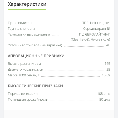
Характеристики
Производитель
ПП "Насінницьке"
Группа спелости
Середньоранній
Технология выращивания
ПІД ЄВРОЛАЙТНІНГ
(Clearfield®, Чисте поле)
Устойчивость к волчку (заразихе)
AF
АПРОБАЦИОННЫЕ ПРИЗНАКИ:
Высота растения, см
165
Диаметр корзинки, см
25
Масса 1000 семян, г
48-89
БИОЛОГИЧЕСКИЕ ПРИЗНАКИ
Период вегетации
108 днів
Потенциал урожайности
50 ц/га