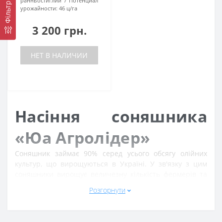
ранньостиглий
Потенциал
Фільтр
урожайности:
46 ц/га
3 200 грн.
НЕТ В НАЛИЧИИ
Насіння соняшника
«Юа Агролідер»
Соняшник займає 90% серед усього обсягу олійних
культур, що вирощуються в Україні. У зв'язку з цим
соняшники вирощує величезну кількість фермерів та
аграрних компаній. При цьому неможливо досягти
Розгорнути
гарного врожаю при використанні не найякіснішого
посівного матеріалу. Якщо хочете досягти гарної
врожайності та уникнути багатьох складнощів та