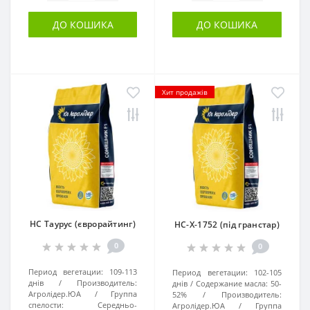
ДО КОШИКА
ДО КОШИКА
Хит продажів
НС Таурус (єврорайтинг)
НС-Х-1752 (під гранстар)
0
0
Период вегетации:
109-113
Период вегетации:
102-105
днів
Производитель:
днів
Содержание масла:
50-
Агролідер.ЮА
Группа
52%
Производитель:
спелости:
Середньо-
Агролідер.ЮА
Группа