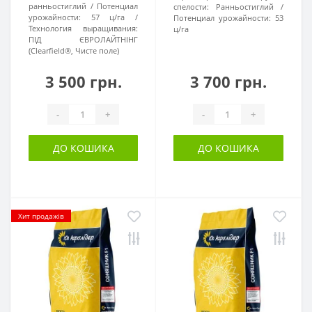
ранньостиглий
Потенциал
спелости:
Ранньостиглий
урожайности:
57 ц/га
Потенциал урожайности:
53
Технология выращивания:
ц/га
ПІД ЄВРОЛАЙТНІНГ
(Clearfield®, Чисте поле)
3 500 грн.
3 700 грн.
-
+
-
+
ДО КОШИКА
ДО КОШИКА
Хит продажів