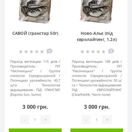
імідазолінової групи та групи сульфонілсечовини,
що у свою чергу спрощує обробку посівів та
знижує собівартість вирощування культури;
Стійкість до сильних посух, завдяки чому
вирощувати соняшники можна навіть при дуже
САВОЙ (гранстар 50г)
Ново-Альє (під
спекотному та посушливому кліматі;
євролайтинг, 1.2л)
Високий потенціал урожайності до 60 ц/га, що у
свою чергу суттєво більше за потенційну
0
0
врожайність більшості інших сортів та гібридів
соняшника.
Период вегетации:
115 днів
Период вегетации:
108 днів
Производитель:
ПП
Производитель:
ПП
Слід зазначити, що насіння «ЮаАгролідер» забезпечує
"Насінницьке"
Группа
"Насінницьке"
Группа
стабільно високу врожайність навіть у складних
спелости:
Середньоранній
спелости:
Середньоранній
Потенциал урожайности:
43,7
Потенциал урожайности:
50 ц/
умовах. Головне - слідувати основним рекомендаціям
ц/га
Технология
га
Технология выращивания:
виробника при посіві культури, а також при догляді за
выращивания:
ПІД ГРАНСТАР
ПІД ЄВРОЛАЙТНІНГ
нею.
(Express Sun, Sumo)
(Clearfield®, Чисте поле)
Які фактори
3 000 грн.
3 000 грн.
впливають на
-
+
-
+
врожайність