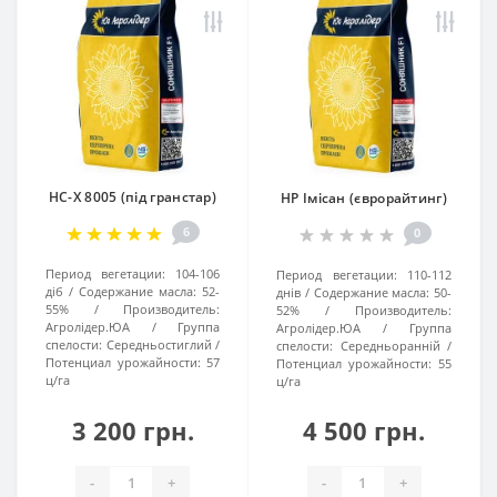
НС-Х 8005 (під гранстар)
НР Імісан (єврорайтинг)
6
0
Период вегетации:
104-106
Период вегетации:
110-112
діб
Содержание масла:
52-
днів
Содержание масла:
50-
55%
Производитель:
52%
Производитель:
Агролідер.ЮА
Группа
Агролідер.ЮА
Группа
спелости:
Середньостиглий
спелости:
Середньоранній
Потенциал урожайности:
57
Потенциал урожайности:
55
ц/га
ц/га
3 200 грн.
4 500 грн.
-
+
-
+