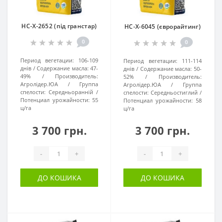
НС-Х-2652 (під гранстар)
НС-Х-6045 (єврорайтинг)
0
0
Период вегетации:
106-109
Период вегетации:
111-114
днів
Содержание масла:
47-
днів
Содержание масла:
50-
49%
Производитель:
52%
Производитель:
Агролідер.ЮА
Группа
Агролідер.ЮА
Группа
спелости:
Середньоранній
спелости:
Середньостиглий
Потенциал урожайности:
55
Потенциал урожайности:
58
ц/га
ц/га
3 700 грн.
3 700 грн.
-
+
-
+
ДО КОШИКА
ДО КОШИКА