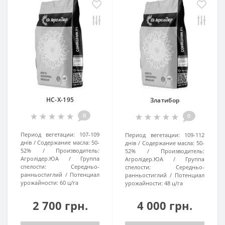
НС-Х-195
Златибор
0
0
Период вегетации:
107-109
Период вегетации:
109-112
днів
Содержание масла:
50-
днів
Содержание масла:
50-
52%
Производитель:
52%
Производитель:
Агролідер.ЮА
Группа
Агролідер.ЮА
Группа
спелости:
Середньо-
спелости:
Середньо-
ранньостиглий
Потенциал
ранньостиглий
Потенциал
урожайности:
60 ц/га
урожайности:
48 ц/га
2 700 грн.
4 000 грн.