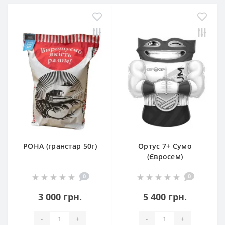
РОНА (гранстар 50г)
Ортус 7+ Сумо
(Євросем)
0
0
3 000 грн.
5 400 грн.
-
+
-
+