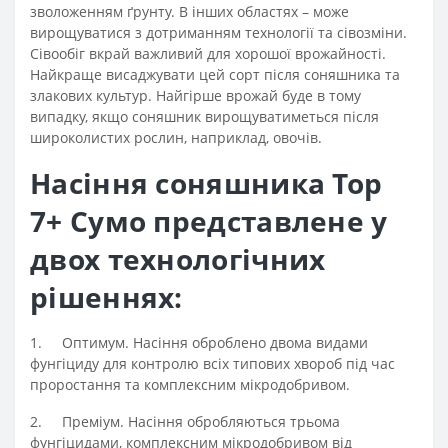
зволоженням ґрунту. В інших областях – може
вирощуватися з дотриманням технології та сівозміни.
Сівообіг вкрай важливий для хорошої врожайності.
Найкраще висаджувати цей сорт після соняшника та
злакових культур. Найгірше врожай буде в тому
випадку, якщо соняшник вирощуватиметься після
широколистих рослин, наприклад, овочів.
Насіння соняшника Тор
7+ Сумо представлене у
двох технологічних
рішеннях:
1.
Оптимум. Насіння оброблено двома видами
фунгіциду для контролю всіх типових хвороб під час
проростання та комплексним мікродобривом.
2.
Преміум. Насіння обробляються трьома
фунгіцидами, комплексним мікродобривом від