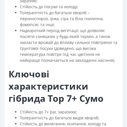
заразою;
Стійкість до посухи та холоду;
Толерантність до багатьох хвороб –
пероноспороз, іржа, сіра та біла гнилизна,
фомопсис та інші;
Надкороткий період вегетації, що дозволяє
посіяти соняшник у будь-який термін, а також
закласти врожай до впливу сильної повітряної та
ґрунтової посухи (доведено, що висока
температура повітря під час цвітіння не
найкраще позначається на закладанні насіння).
Ключові
характеристики
гібрида Тор 7+ Сумо
Стійкість до 7+ рас заразихи;
Толерантність до багатьох видів хвороб;
Стійкість до вилягання, осипання, холоду та