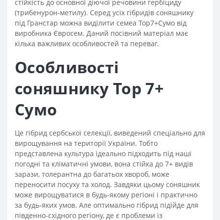
стійкість до основної діючої речовини гербіциду
(трибенурон-метилу). Серед усіх гібридів соняшнику
під Гранстар можна виділити семеа Тор7+Сумо від
виробника Євросем. Даний посівний матеріал має
кілька важливих особливостей та переваг.
Особливості
соняшнику Тор 7+
Сумо
Це гібрид сербської селекції, виведений спеціально для
вирощування на території України. Тобто
представлена культура ідеально підходить під наші
погодні та кліматичні умови, вона стійка до 7+ видів
зарази, толерантна до багатьох хвороб, може
переносити посуху та холод. Завдяки цьому соняшник
може вирощуватися в будь-якому регіоні і практично
за будь-яких умов. Але оптимально гібрид підійде для
південно-східного регіону, де є проблеми із