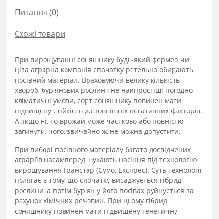
Питання
(0)
Схожі товари
При вирощуванні соняшнику будь-який фермер чи
ціла аграрна компанія спочатку ретельно обирають
посівний матеріал. Враховуючи велику кількість
хвороб, бур'янових рослин і не найпростіші погодно-
кліматичні умови, сорт соняшнику повинен мати
підвищену стійкість до зовнішніх негативних факторів.
А якщо ні, то врожай може частково або повністю
загинути, чого, звичайно ж, не можна допустити.
При виборі посівного матеріалу багато досвідчених
аграріїв насамперед шукають насіння під технологію
вирощування Гранстар (Сумо, Експрес). Суть технології
полягає в тому, що спочатку висаджується гібрид
рослини, а потім бур'ян у його посівах руйнується за
рахунок хімічних речовин. При цьому гібрид
соняшнику повинен мати підвищену генетичну