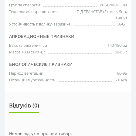
Группа спелости
УЛЬТРАРАННІЙ
Технология выращивания
ПІД ГРАНСТАР (Express Sun,
Sumo)
Устойчивость к волчку (заразихе)
A-G+
АПРОБАЦИОННЫЕ ПРИЗНАКИ:
Высота растения, см
140-150 см
Масса 1000 семян, г
60-65 г
БИОЛОГИЧЕСКИЕ ПРИЗНАКИ
Период вегетации
90-95
Потенциал урожайности
50 ц/га
Відгуків (0)
Немає відгуків про цей товар.