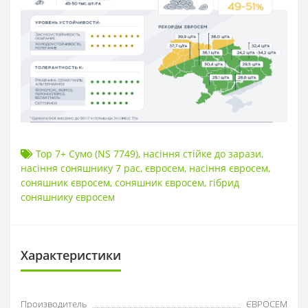
Тор 7+ Сумо (NS 7749)
,
насіння стійке до зарази
,
насіння соняшнику 7 рас
,
євросем
,
насіння євросем
,
соняшник євросем
,
соняшник євросем
,
гібрид
соняшнику євросем
Характеристики
Производитель
ЄВРОСЕМ