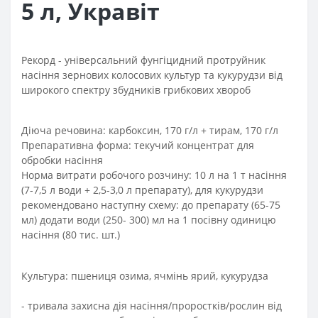
5 л, Укравіт
Рекорд - універсальний фунгіцидний протруйник
насіння зернових колосових культур та кукурудзи від
широкого спектру збудників грибкових хвороб
Діюча речовина: карбоксин, 170 г/л + тирам, 170 г/л
Препаративна форма: текучий концентрат для
обробки насіння
Норма витрати робочого розчину: 10 л на 1 т насіння
(7-7,5 л води + 2,5-3,0 л препарату), для кукурудзи
рекомендовано наступну схему: до препарату (65-75
мл) додати води (250- 300) мл на 1 посівну одиницю
насіння (80 тис. шт.)
Культура: пшениця озима, ячмінь ярий, кукурудза
- тривала захисна дія насіння/проростків/рослин від