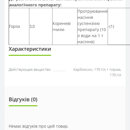
аналогічного препарату:
Протруювання
насіння
Кореневі
суспензією
Горох
3,0
-(1)
гнили
препарату (10
л води на 1 т
насіння)
Характеристики
Действующее вещество
Карбоксин, 170 г/л + тирам,
170 г/л
Відгуків (0)
Немає відгуків про цей товар.