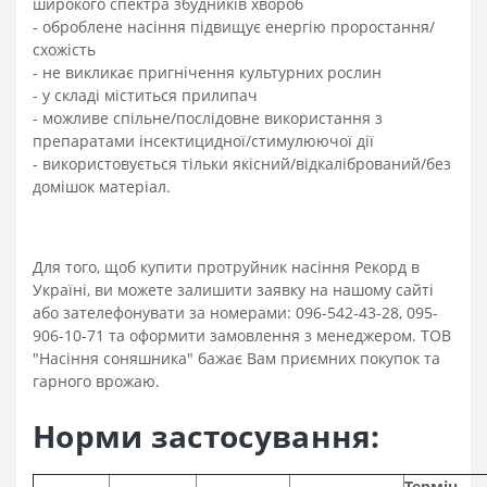
широкого спектра збудників хвороб
- оброблене насіння підвищує енергію проростання/
схожість
- не викликає пригнічення культурних рослин
- у складі міститься прилипач
- можливе спільне/послідовне використання з
препаратами інсектицидної/стимулюючої дії
- використовується тільки якісний/відкалібрований/без
домішок матеріал.
Для того, щоб купити протруйник насіння Рекорд в
Україні, ви можете залишити заявку на нашому сайті
або зателефонувати за номерами: 096-542-43-28, 095-
906-10-71 та оформити замовлення з менеджером. ТОВ
"Насіння соняшника" бажає Вам приємних покупок та
гарного врожаю.
Норми застосування:
Термін