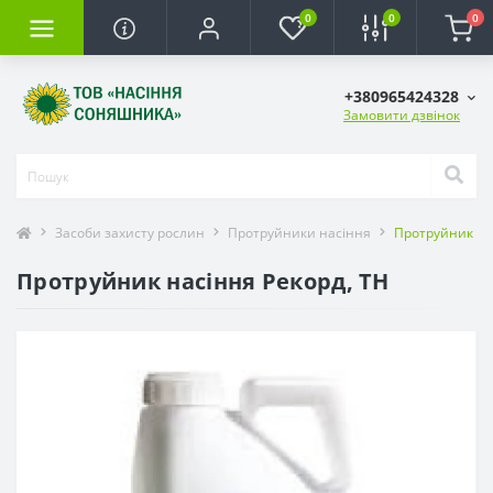
0
0
0
+380965424328
Замовити дзвінок
Засоби захисту рослин
Протруйники насіння
Протруйник на
Протруйник насіння Рекорд, ТН