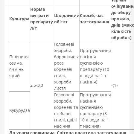
очікуванн
Норма
до збору
витрати
Шкідливий
Спосіб, час
Культура
врожаю,
препарату,
об'єкт
застосування
днів (макс
л/т
кількість
обробок)
Головневі
хвороби,
Протруювання
Пшениця
борошниста
насіння
озима,
роса,
суспензією
ячмінь
кореневі
препарату (10
ярий
гнилі,
л води на 1 т
хвороби
насіння)
2,5-3,0
-(1)
листя
Головневі
Протруювання
хвороби,
насіння
кореневі та
суспензією
Кукурудза
стеблові
препарату (8-
гнилі, цвілі
10 л води на 1
насіння
т насіння)
До уваги споживача. Світова практика застосування